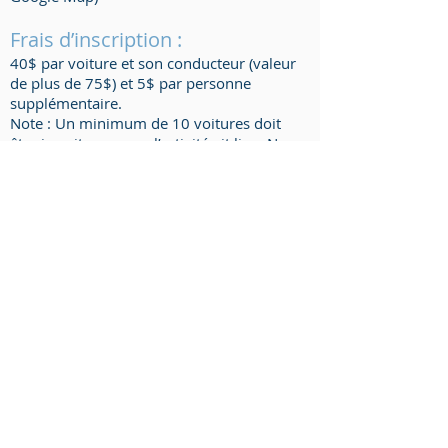
Frais d’inscription :
40$ par voiture et son conducteur (valeur
de plus de 75$) et 5$ par personne
supplémentaire.
Note : Un minimum de 10 voitures doit
être inscrit pour que l’activité ait lieu. Nous
devons limiter les inscriptions à 50
voitures. Les taxes sont incluses dans les
prix.
Cela comprend:
Une nouvelle chaudière de lavage.
Un savon-cire à PH neutre.
Une grille pour mettre dans le fond de
votre nouvelle chaudière de lavage.
Une nouvelle mitaine.
Un nouveau chamois.
Un T-Shirt souvenir de l’évènement
avec l’inscription Club Tesla Québec et
les logos des commanditaires de la
journée. (SVP confirmer votre grandeur