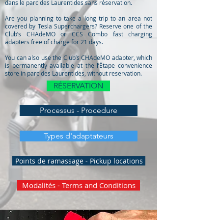
dans le parc des Laurentides sans réservation.
Are you planning to take a long trip to an area not
covered by Tesla Superchargers? Reserve one of the
Club’s CHAdeMO or CCS Combo fast charging
adapters free of charge for 21 days.
You can also use the Club’s CHAdeMO adapter, which
is permanently available at the l’Étape convenience
store in parc des Laurentides, without reservation.
RÉSERVATION
Processus - Procedure
Types d'adaptateurs
Points de ramassage - Pickup locations
Modalités - Terms and Conditions