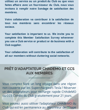
utilisez un service ou un produit du Club ou que vous
faites affaire avec un fournisseur du Club, nous vous
invitons à remplir notre Sondage de satisfaction des
membres.
Votre collaboration va contribuer à la satisfaction de
tous nos membres sans encombrer les réseaux
sociaux.
Your satisfaction is important to us. We invite you to
complete this Member Satisfaction Survey whenever
you use a Club service or product or do business with a
Club supplier.
Your collaboration will contribute to the satisfaction of
all our members without cluttering social networks.
PRÊT D'ADAPTATEUR CHADEMO ET CCS
AUX MEMBRES
Vous comptez faire un long voyage dans une région
non couverte par les Superchargeurs Tesla ? Réserver
un des adaptateurs pour recharge rapide CHAdeMO
ou CCS Combo du Club gratuitement pour 21 jours.
Vous pouvez aussi utiliser l’adaptateur CHAdeMO du
Club qui est en permanence au dépanneur de l'Étape