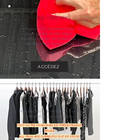
LAVAGE / WASHING
PRODUITS ET INFORMATIONS
POUR LAVER VOTRE TESLA
PRODUCTS AND INFORMATION
FOR WASHING YOUR TESLA
ACCÉDEZ
VÊTEMENTS DU CLUB
PROCUREZ VOUS DES VETEMENTS DU CLUB
ORDER EXCLUSIVE CLUB APPAREL
TOUT NOTRE INVENTAIRE EST PRÉSENTEMENT
ÉPUISÉ
ALL ITEMS ARE CURRENTLY OUT OF STOCK